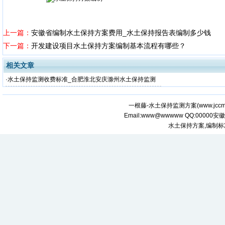
上一篇：
安徽省编制水土保持方案费用_水土保持报告表编制多少钱
下一篇：
开发建设项目水土保持方案编制基本流程有哪些？
相关文章
·
水土保持监测收费标准_合肥淮北安庆滁州水土保持监测
费用多少钱？
一根藤-水土保持监测方案(
www.jcc
Email:www@wwwww QQ:000
水土保持方案,编制